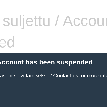
i suljettu / Accou
ed
 / Account has been suspended.
sian selvittämiseksi. / Contact us for more inf