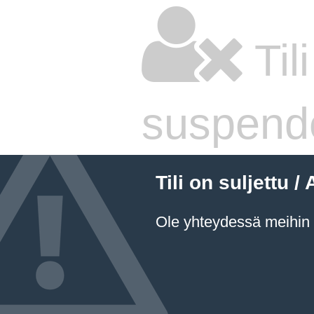
Til
suspend
Tili on suljettu
Ole yhteydessä meihin a