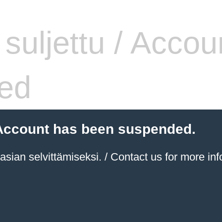
i suljettu / Accou
ed
 / Account has been suspended.
sian selvittämiseksi. / Contact us for more inf