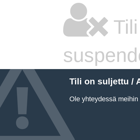
Til
suspend
Tili on suljettu
Ole yhteydessä meihin a