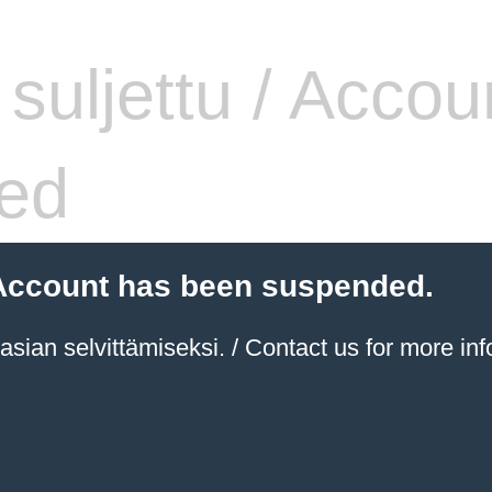
i suljettu / Accou
ed
 / Account has been suspended.
sian selvittämiseksi. / Contact us for more inf