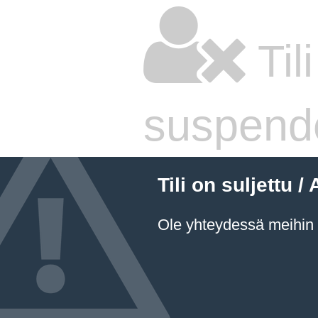
Til
suspend
Tili on suljettu
Ole yhteydessä meihin a