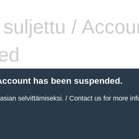
i suljettu / Accou
ed
 / Account has been suspended.
sian selvittämiseksi. / Contact us for more inf