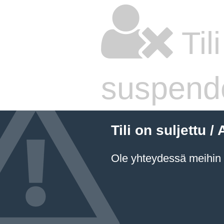
Til
suspend
Tili on suljettu
Ole yhteydessä meihin a